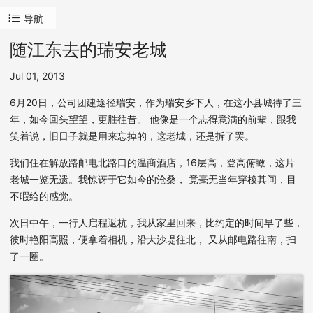
导航
随江东去的瑞安老城
Jul 01, 2013
6月20日，公司团建途径瑞安，作为瑞安乡下人，在这小县城待了三
年，如今回头望望，更胜往昔。 他像是一个志得意满的前辈，跟我
笑着说，旧日子就是用来忘掉的，这老城，还是拆了罢。
我们住在解放路邮电北路口的温商酒店，16层高，登高俯瞰，这片
老城一览无遗。我惊讶于它如今的沧桑， 竟毫无当年穿梭其间，目
不暇给的感觉。
次日中午，一行人启程返杭，我从家里回来，比约定的时间早了些，
彼时艳阳高照，便拿着相机，沿大沙堤往北， 又从邮电路往南，扫
了一圈。