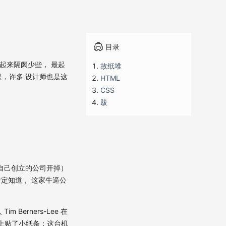
目录
通起来隔阂少些， 最起
故纸堆
，许多 设计师也是这
HTML
CSS
跋
自己创立的公司开掉）
肯定知道， 这家牛逼公
erners-Lee 在
器上贴了小纸条：这台机