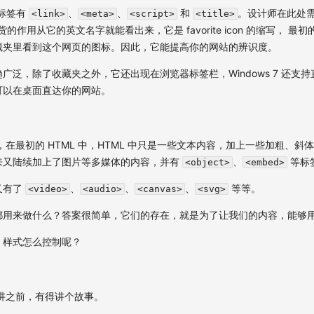
 标签有
、
、
和
。设计师在此处需
<link>
<meta>
<script>
<title>
这货的作用从它的英文名字就能看出来，它是 favorite icon 的缩写， 
藏夹里看到这个网页的图标。因此，它能提高你的网站的辨识度。
广泛，除了收藏夹之外，它还出现在浏览器标签栏，Windows 7 还支持
可以在桌面直达你的网站。
在最初的 HTML 中，HTML 中只是一些文本内容，加上一些加粗、斜
来又陆续加上了图片等多媒体的内容，并有
、
等标
<object>
<embed>
们又有了
、
、
、
等等。
<video>
<audio>
<canvas>
<svg>
都用来做什么？答案很简单，它们的存在，就是为了让我们的内容，能够
，样式怎么控制呢？
开讲之前，有得讲个故事。