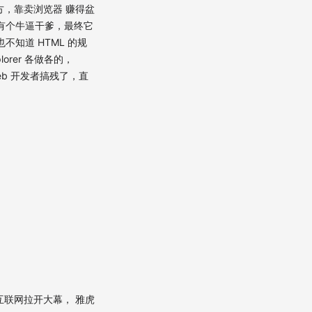
方，靠卖浏览器 赚得盆
小组有个牛逼干爹，最终它
知道 HTML 的规
orer 各做各的，
eb 开发者搞残了，直
互联网拉开大幕， 雅虎