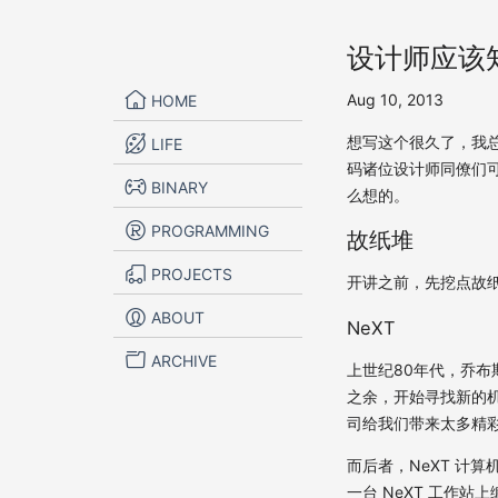
设计师应该知道
Aug 10, 2013
HOME
想写这个很久了，我总
LIFE
码诸位设计师同僚们
BINARY
么想的。
PROGRAMMING
故纸堆
PROJECTS
开讲之前，先挖点故
ABOUT
NeXT
ARCHIVE
上世纪80年代，乔
之余，开始寻找新的机会
司给我们带来太多精彩动画电
而后者，NeXT 计算
一台 NeXT 工作