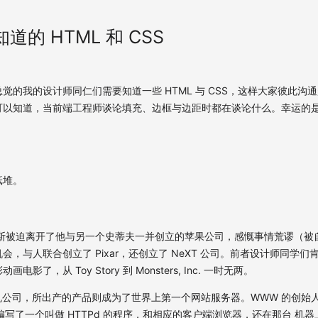
的 HTML 和 CSS
觉的我的设计师同仁们需要知道一些 HTML 与 CSS，这样大家彼此沟
可以知道，当前端工程师谈论填充、边框与边距时都在谈论什么。幸运的是
纸堆。
布斯被迫离开了他与另一个史蒂夫一并创立的苹果公司，感慨事情荒谬（被
，与人联合创立了 Pixar，还创立了 NeXT 公司。前者设计师同学们
影了，从 Toy Story 到 Monsters, Inc. 一时无两。
机公司，所出产的产品则成为了世界上第一个网站服务器。WWW 的创始人 Tim B
站上编写了一个叫做 HTTPd 的程序，和相应的客户端浏览器，还在那台 机