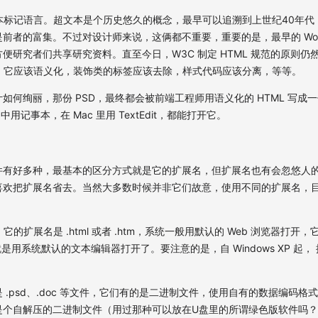
文本标记语言。超文本是个历史悠久的概念，最早可以追溯到上世纪40年代
前者的富集。不过对设计师来说，这俩都不重要，重要的是，最早的 WorldW
便研究者们共享研究资料。直至今日，W3C 制定 HTML 规范的原则仍
档，它应该语义化，装饰类的标签应该去除，样式代码应该分离，等等。
如何绚丽，那份 PSD，最终都会被前端工程师用语义化的 HTML 写成
 中用记事本，在 Mac 里用 TextEdit，都能打开它。
件有好多种，最基本的区分方式就是它的扩展名，但扩展名也有会忽悠人的
喜欢把扩展名省去。当然大多数时候并非它们故意，使用不同的扩展名，目
。
，它的扩展名是 .html 或者 .htm，系统一般用默认的 Web 浏览器打开
击就是用系统默认的文本编辑器打开了。要注意的是，自 Windows XP 起
 .psd、.doc 等文件，它们有的是二进制文件，使用自有的数据编码格
是个自解压的二进制文件（用过那种可以放在U盘里的所谓绿色版软件吗