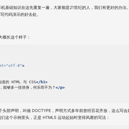
基础知识在这先重复一遍，大家都是21世纪的人，我们有更好的办法。jsFidd
个编写代码演示的好去处。
都大概长这个样子：
et=
"utf-8"
>
道的 HTML 与 CSS
</h1>
，能够多一技傍身，何乐而不为？
</p>
都有个头部声明，叫做 DOCTYPE，声明方式多年前曾经百花齐放，这么写
们这个示例里头，正是 HTML5 运动起始时变得风靡的写法：