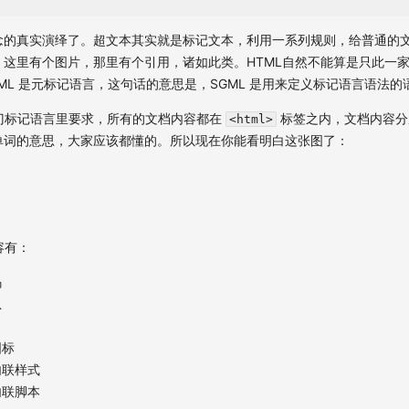
念的真实演绎了。超文本其实就是标记文本，利用一系列规则，给普通的文
这里有个图片，那里有个引用，诸如此类。HTML自然不能算是只此一家
SGML 是元标记语言，这句话的意思是，SGML 是用来定义标记语言语法的
这门标记语言里要求，所有的文档内容都在
标签之内，文档内容
<html>
单词的意思，大家应该都懂的。所以现在你能看明白这张图了：
容有：
码
息
图标
内联样式
内联脚本