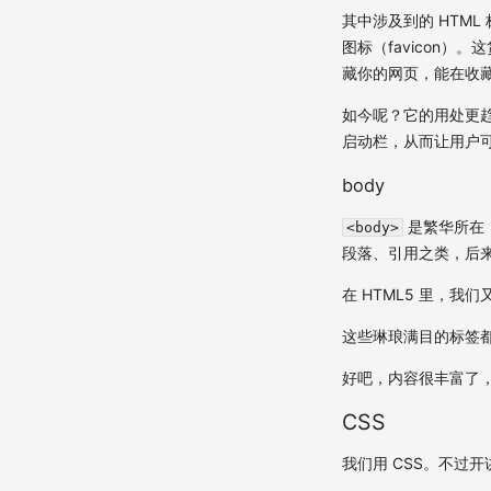
其中涉及到的 HTML
图标（favicon）。
藏你的网页，能在收
如今呢？它的用处更趋
启动栏，从而让用户
body
是繁华所在，
<body>
段落、引用之类，后
在 HTML5 里，我
这些琳琅满目的标签
好吧，内容很丰富了
CSS
我们用 CSS。不过