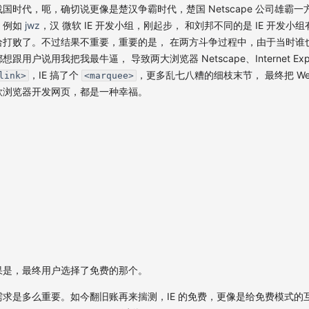
国时代，呃，确切说更像是楚汉争霸时代，楚国 Netscape 公司雄霸一
，例如
jwz
，汉 微软 IE 开发小组，刚起步， 和刘邦不同的是 IE 开发
打败了。不过结果不重要，重要的是， 在两方斗争过程中，由于当时谁也不
用户说用我把我最牛逼， 导致两大浏览器 Netscape、Internet Expl
，IE 搞了个
，更多乱七八糟的细枝末节， 最终把 W
link>
<marquee>
款浏览器开发网页，都是一种幸福。
果是，最终用户选择了免费的那个。
求是多么重要。如今翻旧账再来揣测，IE 的免费，更像是给免费模式的