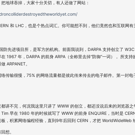
，把地球吞掉，大家十分关切，有人还做了网站：
adroncolliderdestroyedtheworldyet.com/
，CERN 和 LHC，也是个热点词汇。你可能想不到，他们竟然也和互联网
国国防先进项目所，是军方的机构。前面我说到，DARPA 支持创立了 W3C，
 1967 年，DARPA 的前身 ARPA（全称里去掉“防御”一词）， 所
 ARPANET。
络传输很慢，75% 的网络流量都是彼此传来传去的电子邮件。第一封电
都讲不完，何况我这里只讲了 WWW 的创立，都还没说后来的浏览器之
m 早在 1980 年的时候就写了 WWW 的前身 ENQUIRE，当时是 CE
，积累网络编程经验，直到9年后回到 CERN，才把 WorldWideWeb
有回想。