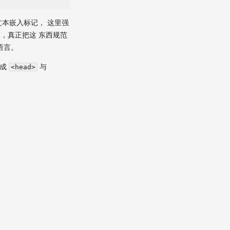
本嵌入标记， 这里强
，真正把这 东西规范
语言。
分成
与
<head>