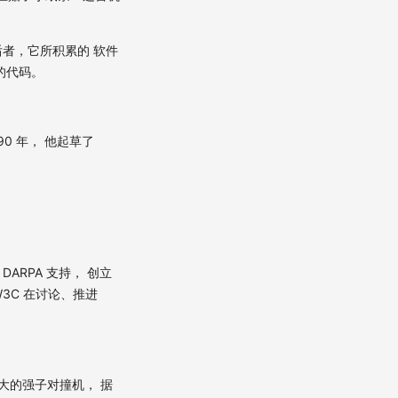
后者，它所积累的 软件
着的代码。
90 年， 他起草了
DARPA 支持， 创立
 W3C 在讨论、推进
巨大的强子对撞机， 据