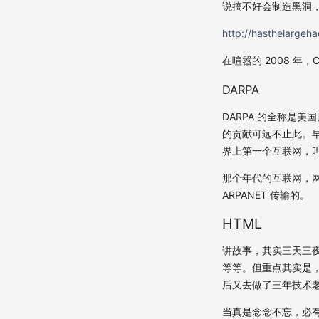
说搞不好会制造黑洞
http://hasthelargeh
在喧嚣的 2008 年
DARPA
DARPA 的全称是美
的贡献可远不止此。早在
界上第一个互联网，叫做
那个年代的互联网，网
ARPANET 传输的。
HTML
讲故事，其实三天三夜
等等。但重点其实是，Ti
后又去做了三年技术老板
当真是念念不忘，必